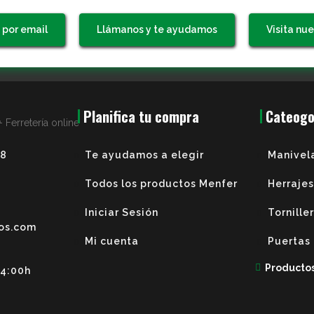
 por email
Llámanos y te ayudamos
Visita nue
.
Planifica tu compra
Cateogo
38
Te ayudamos a elegir
Manivel
Todos los productos Menfer
Herrajes
Iniciar Sesión
Tornille
os.com
Mi cuenta
Puertas
Producto
14:00h