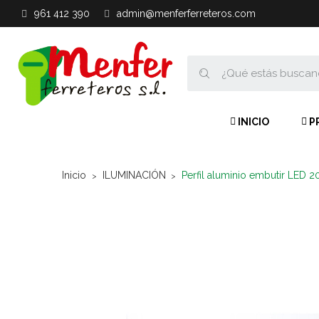
961 412 390
admin@menferferreteros.com
INICIO
P
Inicio
ILUMINACIÓN
Perfil aluminio embutir LED 