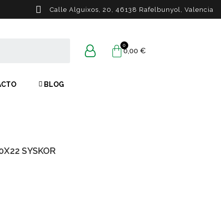
Calle Alguixos, 20, 46138 Rafelbunyol, Valencia
0,00 €
ACTO
BLOG
00X22 SYSKOR