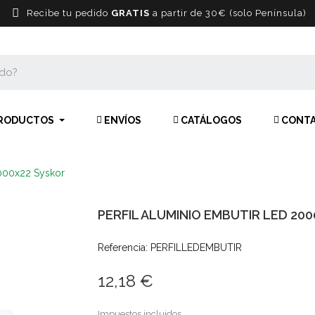
Recibe tu pedido
GRATIS
a partir de 30€ (solo Península)
RODUCTOS
ENVÍOS
CATÁLOGOS
CONT
2000x22 Syskor
PERFIL ALUMINIO EMBUTIR LED 20
Referencia: PERFILLEDEMBUTIR
12,18 €
Impuestos incluidos