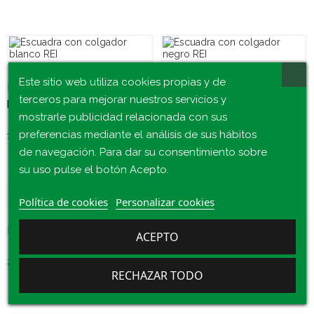
Este sitio web utiliza cookies propias y de
Escuadra con colgador
Escuadra con colgador
terceros para mejorar nuestros servicios y
blanco REI
negro REI
mostrarle publicidad relacionada con sus
preferencias mediante el análisis de sus hábitos
18,15 €
18,15 €
de navegación. Para dar su consentimiento sobre
su uso pulse el botón Acepto.
Política de cookies
Personalizar cookies
Escuadra hierro blanco REI
Escuadra hierro negro REI
ACEPTO
21,78 €
20,57 €
RECHAZAR TODO