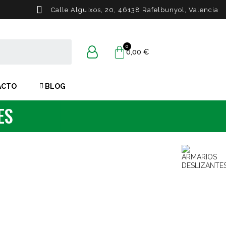
Calle Alguixos, 20, 46138 Rafelbunyol, Valencia
0,00 €
ACTO
BLOG
ES