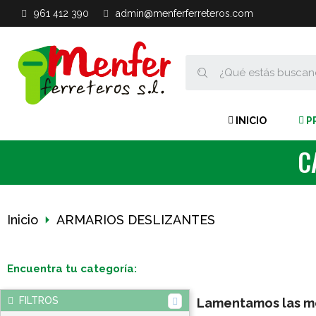
961 412 390
admin@menferferreteros.com
INICIO
P
C
Inicio
ARMARIOS DESLIZANTES
Encuentra tu categoría:
FILTROS
Lamentamos las mo