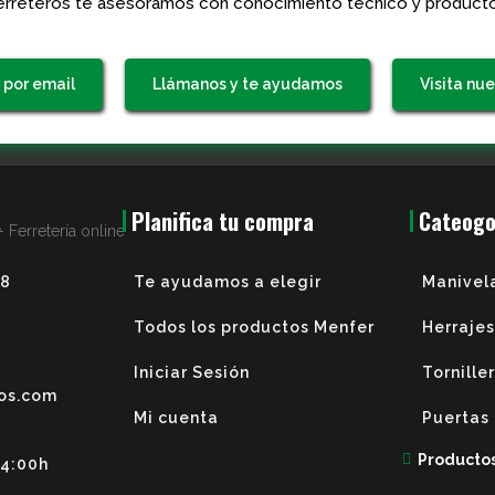
rreteros te asesoramos con conocimiento técnico y producto
 por email
Llámanos y te ayudamos
Visita nue
.
Planifica tu compra
Cateogo
38
Te ayudamos a elegir
Manivel
Todos los productos Menfer
Herrajes
Iniciar Sesión
Tornille
os.com
Mi cuenta
Puertas
Producto
14:00h