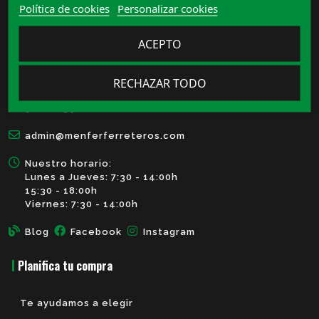
Política de cookies
Personalizar cookies
Menfer Ferreteros, S.L.
ACEPTO
Calle Alguixos, 20, 46138 Rafelbunyol, Valencia
RECHAZAR TODO
961412390
admin@menferferreteros.com
Nuestro horario:
Lunes a Jueves: 7:30 - 14:00h
15:30 - 18:00h
Viernes: 7:30 - 14:00h
Blog
Facebook
Instagram
Planifica tu compra
Te ayudamos a elegir