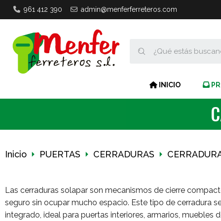
961 412 390
admin@menferferreteros.com
INICIO
PR
C
Inicio
PUERTAS
CERRADURAS
CERRADURA
Las cerraduras solapar son mecanismos de cierre compacto
seguro sin ocupar mucho espacio. Este tipo de cerradura se
integrado, ideal para puertas interiores, armarios, muebles