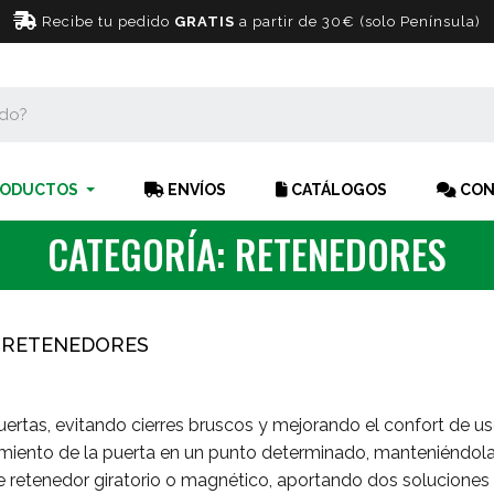
Recibe tu pedido
GRATIS
a partir de 30€ (solo Península)
ODUCTOS
ENVÍOS
CATÁLOGOS
CON
CATEGORÍA: RETENEDORES
RETENEDORES
 puertas, evitando cierres bruscos y mejorando el confort de us
imiento de la puerta en un punto determinado, manteniéndola
 retenedor giratorio o magnético, aportando dos soluciones e