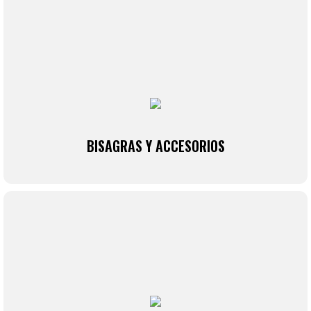
BISAGRAS Y ACCESORIOS
Amplia variedad de bisagras y accesorios diseñados
para proporcionar un funcionamiento fluido y seguro
en todas tus puertas. Bisagras para puertas internas o
externas, muebles de cocina, o armarios, ¡Todo lo que
buscas!
BISAGRAS Y ACCESORIOS
VER MÁS
SISTEMAS DE CAJONES
Descubre los sistemas de cajones de Menfer
Ferreteros, con guías y mecanismos de cierre suave,
ideales para organizar muebles de forma eficiente.
Haz una visita por nuestra tienda online.