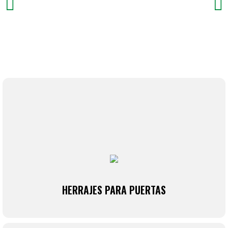
HERRAJES PARA PUERTAS
Menfer Ferreteros dispone de una amplia gama de
herrajes para puertas de alta calidad, como
manivelas, cerraduras, pestillos y bisagras,
garantizando durabilidad y seguridad en cada
instalación.
HERRAJES PARA PUERTAS
VER MÁS