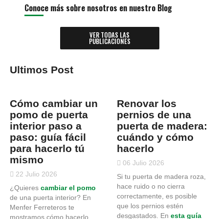
Conoce más sobre nosotros en nuestro Blog
VER TODAS LAS
PUBLICACIONES
Ultimos Post
Cómo cambiar un
Renovar los
pomo de puerta
pernios de una
interior paso a
puerta de madera:
paso: guía fácil
cuándo y cómo
para hacerlo tú
hacerlo
mismo
06 Julio 2026
22 Julio 2026
Si tu puerta de madera roza,
hace ruido o no cierra
¿Quieres
cambiar el pomo
correctamente, es posible
de una puerta interior
? En
que los pernios estén
Menfer Ferreteros te
desgastados. En
esta guía
mostramos cómo hacerlo