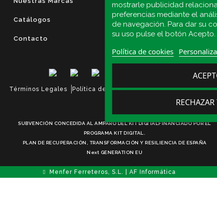
Nuestras Marcas
Herrajes
mostrarle publicidad relacion
preferencias mediante el análi
Catálogos
Tornillería
de navegación. Para dar su c
su uso pulse el botón Acepto.
Contacto
Puertas
Política de cookies
Personaliza
Productos
ACEP
Términos Legales
Política de Privacidad
Política de Cookies
RECHAZAR
SUBVENCIÓN CONCEDIDA AL AMPARO DEL KIT DIGITALFINANCIADO POR EL
PROGRAMA KIT DIGITAL.
PLAN DE RECUPERACIÓN, TRANSFORMACIÓN Y RESILIENCIA DE ESPAÑA
Next GENERATION EU
Menfer Ferreteros, S.L. | AF Informática