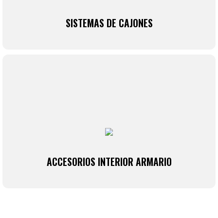
VER MÁS
SISTEMAS DE CAJONES
ACCESORIOS INTERIOR ARMARIO
Descubre accesorios para armarios como
perfecheros, pantaloneros y barras de colgar,
diseñados para maximizar el espacio y mejorar la
organización interior de tus muebles.
ACCESORIOS INTERIOR ARMARIO