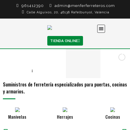
961412390
admin@menferferreteros.com
Calle Alguixos, 20, 46138 Rafelbunyol, Valencia
TIENDA ONLINE
Manivelas
Accesorios de corte
Herrajes de sujección
DESCUBRE NUESTRA
TIENDA ONLINE
COMPRAR
Suministros de ferretería especializados para puertas, cocinas
y armarios.
Manivelas
Herrajes
Cocinas