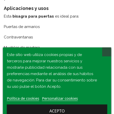
Aplicaciones y usos
Esta
bisagra para puertas
es ideal para:
Puertas de armarios
Contraventanas
Muebles de madera
Este sitio web utiliza cookies propias y de
Puertas interiores ligeras
terceros para mejorar nuestros servicios y
mostrarle publicidad relacionada con sus
Gracias a su tamaño estándar de
90x60 mm
, es
preferencias mediante el análisis de sus hábitos
compatible con múltiples configuraciones y permite una
de navegación. Para dar su consentimiento sobre
instalación sencilla mediante tornillos
, adaptándose
su uso pulse el botón Acepto.
tanto a proyectos profesionales como de bricolaje.
Política de cookies
Personalizar cookies
ACEPTO