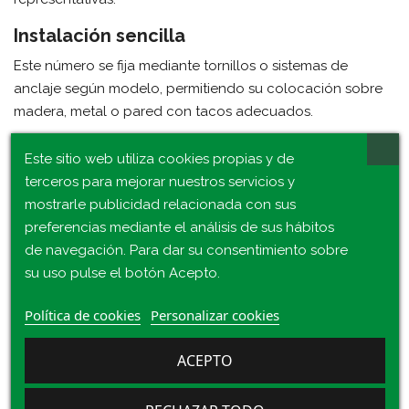
Instalación sencilla
Este número se fija mediante tornillos o sistemas de
anclaje según modelo, permitiendo su colocación sobre
madera, metal o pared con tacos adecuados.
Aplicaciones habituales
Este sitio web utiliza cookies propias y de
El
número 5 de latón
se utiliza en
puertas de entrada,
terceros para mejorar nuestros servicios y
fachadas, portales de comunidades, locales
mostrarle publicidad relacionada con sus
comerciales y señalización exterior
.
preferencias mediante el análisis de sus hábitos
de navegación. Para dar su consentimiento sobre
su uso pulse el botón Acepto.
Política de cookies
Personalizar cookies
Consulta 16 Productos De La Misma
ACEPTO
Categoría: