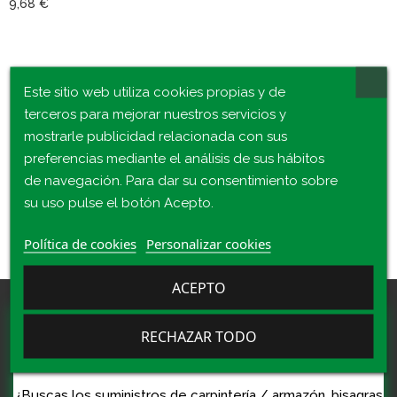
9,68 €
Este sitio web utiliza cookies propias y de
terceros para mejorar nuestros servicios y
Comentarios (0)
mostrarle publicidad relacionada con sus
preferencias mediante el análisis de sus hábitos
de navegación. Para dar su consentimiento sobre
No hay reseñas de clientes en este momento.
su uso pulse el botón Acepto.
Política de cookies
Personalizar cookies
ACEPTO
RECHAZAR TODO
¿TE ASESORAMOS?
¿Buscas los suministros de carpintería / armazón, bisagras