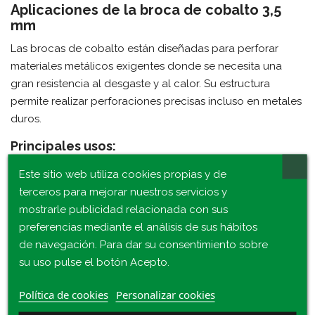
Aplicaciones de la broca de cobalto 3,5
mm
Las brocas de cobalto están diseñadas para perforar
materiales metálicos exigentes donde se necesita una
gran resistencia al desgaste y al calor. Su estructura
permite realizar perforaciones precisas incluso en metales
duros.
Principales usos:
Perforación de acero inoxidable
y aceros de alta
Este sitio web utiliza cookies propias y de
resistencia.
terceros para mejorar nuestros servicios y
mostrarle publicidad relacionada con sus
Trabajos en hierro fundido y acero estructural
.
preferencias mediante el análisis de sus hábitos
Carpintería metálica
y fabricación de estructuras.
de navegación. Para dar su consentimiento sobre
su uso pulse el botón Acepto.
Mantenimiento industrial
y reparación de piezas
metálicas.
Política de cookies
Personalizar cookies