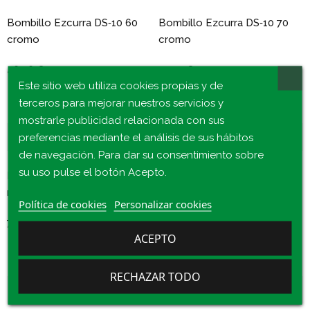
Bombillo Ezcurra DS‑10 60
Bombillo Ezcurra DS‑10 70
cromo
cromo
46,46 €
54,33 €
Este sitio web utiliza cookies propias y de
terceros para mejorar nuestros servicios y
mostrarle publicidad relacionada con sus
preferencias mediante el análisis de sus hábitos
de navegación. Para dar su consentimiento sobre
su uso pulse el botón Acepto.
Bombillo Ezcurra DS‑10 60
Bombillo Ezcurra DS‑10 70
negro central
derecho cromo
Política de cookies
Personalizar cookies
72,60 €
54,33 €
ACEPTO
RECHAZAR TODO