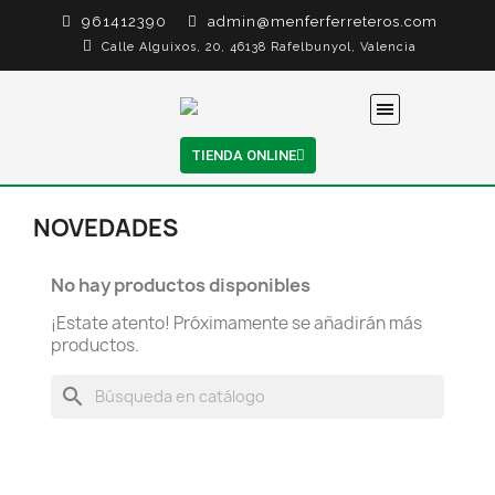
961412390
admin@menferferreteros.com
Calle Alguixos, 20, 46138 Rafelbunyol, Valencia
TIENDA ONLINE
NOVEDADES
No hay productos disponibles
¡Estate atento! Próximamente se añadirán más
productos.
search