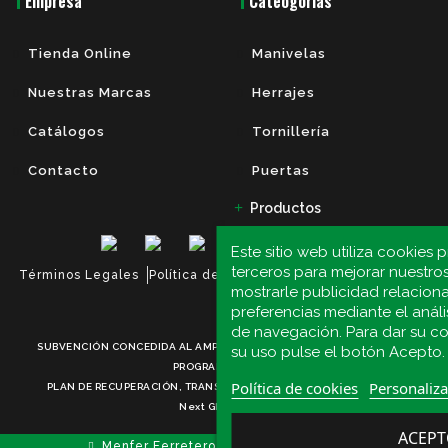
Empresa
Cateogorías
Tienda Online
Manivelas
Nuestras Marcas
Herrajes
Catálogos
Tornillería
Contacto
Puertas
Productos
Este sitio web utiliza cookies 
terceros para mejorar nuestros
Términos Legales
Política de Privacidad
Política de Cookies
mostrarle publicidad relacion
preferencias mediante el análi
de navegación. Para dar su c
SUBVENCIÓN CONCEDIDA AL AMPARO DEL KIT DIGITALFINANCIADO POR EL
su uso pulse el botón Acepto.
PROGRAMA KIT DIGITAL.
Política de cookies
Personaliza
PLAN DE RECUPERACIÓN, TRANSFORMACIÓN Y RESILIENCIA DE ESPAÑA
Next GENERATION EU
ACEP
Menfer Ferreteros, S.L. | AF Informática