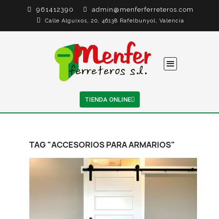
961412390
admin@menferferreteros.com
Calle Alguixos, 20, 46138 Rafelbunyol, Valencia
TIENDA ONLINE
TAG "ACCESORIOS PARA ARMARIOS"