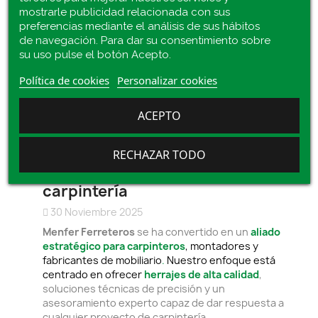
mostrarle publicidad relacionada con sus
preferencias mediante el análisis de sus hábitos
de navegación. Para dar su consentimiento sobre
su uso pulse el botón Acepto.
Política de cookies
Personalizar cookies
ACEPTO
Menfer Ferreteros:
RECHAZAR TODO
Especialistas en herrajes y
suministros profesionales para
carpintería
30 Noviembre 2025
Menfer Ferreteros
se ha convertido en un
aliado
estratégico para carpinteros
,
montadores y
fabricantes de mobiliario
.
Nuestro enfoque está
centrado en ofrecer
herrajes de alta calidad
,
soluciones técnicas de precisión y un
asesoramiento experto capaz de dar respuesta a
cualquier proyecto de carpintería.