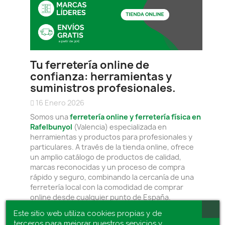
Tu ferretería online de
confianza: herramientas y
suministros profesionales.
16 Enero 2026
Somos una
ferretería online y ferretería física en
Rafelbunyol
(Valencia) especializada en
herramientas y productos para profesionales y
particulares. A través de la tienda online, ofrece
un amplio catálogo de productos de calidad,
marcas reconocidas y un proceso de compra
rápido y seguro, combinando la cercanía de una
ferretería local con la comodidad de comprar
online desde cualquier punto de España.
Este sitio web utiliza cookies propias y de
Leer Más
terceros para mejorar nuestros servicios y