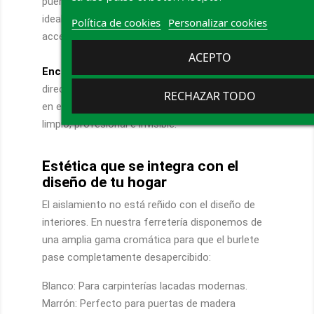
puerta. Ofrecen la máxima sujeción mecánica,
ideal para puertas pesadas de madera exterior o
Política de cookies
Personalizar cookies
accesos de locales comerciales.
ACEPTO
Encastrados
: Diseñados para encajar a presión
directamente en una ranura o canal preexistente
RECHAZAR TODO
en el marco de la puerta. Brindan el acabado más
limpio, profesional e invisible.
Estética que se integra con el
diseño de tu hogar
El aislamiento no está reñido con el diseño de
interiores. En nuestra ferretería disponemos de
una amplia gama cromática para que el burlete
pase completamente desapercibido:
Blanco: Para carpinterías lacadas modernas.
Marrón: Perfecto para puertas de madera