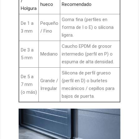
/
hueco
Recomendado
Holgura
Goma fina (perfiles en
De 1 a
Pequeño
forma de I o E) o silicona
3 mm
/ Fino
ligera.
Caucho EPDM de grosor
De 3 a
Mediano
intermedio (perfil en P) o
5 mm
espuma de alta densidad.
Silicona de perfil grueso
De 5 a
Grande /
(perfil en D) o burletes
7 mm
Irregular
mecánicos / cepillos para
(o más)
bajos de puerta.