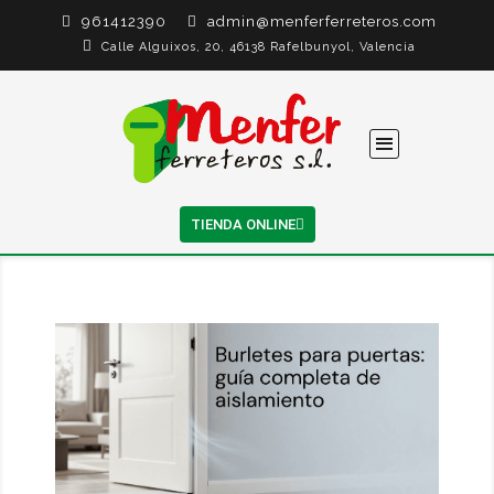
961412390
admin@menferferreteros.com
Calle Alguixos, 20, 46138 Rafelbunyol, Valencia
TIENDA ONLINE