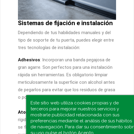
Sistemas de fijación e instalación
Dependiendo de tus habilidades manuales y del
tipo de soporte de tu puerta, puedes elegir entre
tres tecnologías de instalación:
Adhesivos
: Incorporan una banda pegajosa de
gran agarre. Son perfectos para una instalación
rápida sin herramientas. Es obligatorio limpiar
meticulosamente la superficie con alcohol antes
de pegarlos para evitar que los residuos de grasa
o polvo levanten el adhesivo.
Este sitio web utiliza cookies propias y de
terceros para mejorar nuestros servicios y
Atornillados o con clavos
: Utilizan perfiles
mostrarle publicidad relacionada con sus
rígidos (generalmente de aluminio o madera) que
preferencias mediante el análisis de sus hábitos
de navegación. Para dar su consentimiento sob
se fijan firmemente a la base o contorno de la
su uso pulse el botón Acepto.